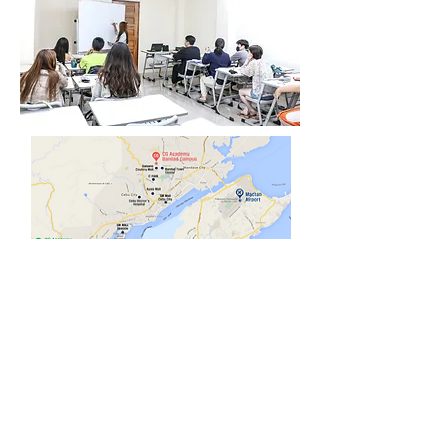
Social media
Sparta Campus : 1951-A-1 Uldog
Cansojong, Talisay City, Cebu
TEL :
+63-32-452-5513