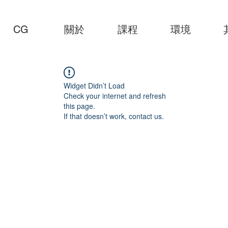
CG
關於
課程
環境
Widget Didn’t Load
Check your internet and refresh
this page.
If that doesn’t work, contact us.