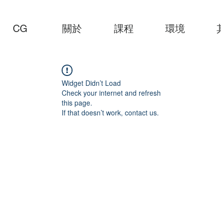
CG
關於
課程
環境
Widget Didn’t Load
Check your internet and refresh
this page.
If that doesn’t work, contact us.