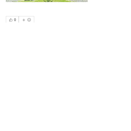
0
0
14
撰寫留言......
About
-CG學員生活後記-
Members
CG ACADEMY
Follow
See All Members (1)