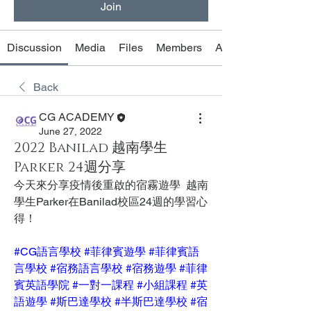
Join
Discussion
Media
Files
Members
About
Back
CG ACADEMY
June 27, 2022
2022 Banilad 越南學生
Parker 24週分享
今天來分享疫情後重啟的宿霧遊學  越南
學生Parker在Banilad校區24週的學習心
得！
#CG語言學校
#菲律賓遊學
#菲律賓語
言學校
#宿務語言學校
#宿務遊學
#菲律
賓英語學院
#一對一課程
#小組課程
#英
語遊學
#斯巴達學校
#半斯巴達學校
#宿