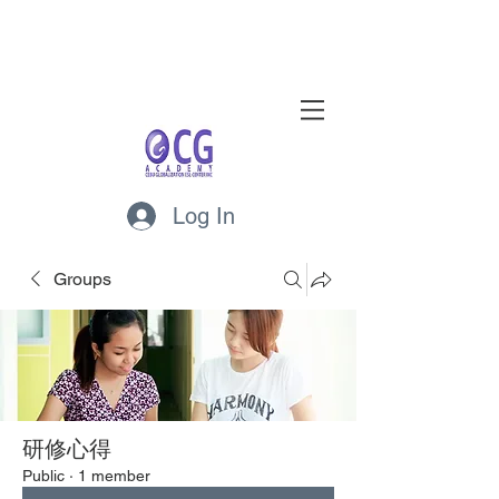
Log In
Groups
研修心得
Public
·
1 member