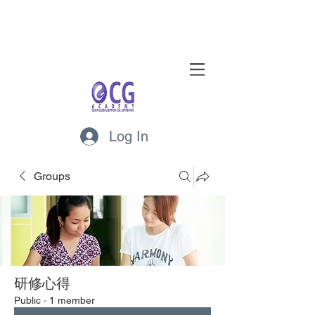
Log In
Groups
研修心得
Public
·
1 member