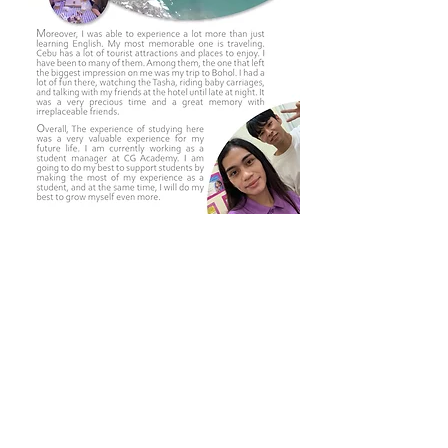
0
0
13
Rédigez un commentaire...
About
-CG學員生活後記-