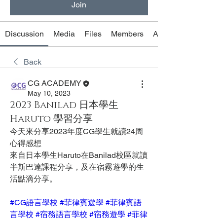
Join
Discussion
Media
Files
Members
About
Back
CG ACADEMY
May 10, 2023
2023 Banilad 日本學生
Haruto 學習分享
今天來分享2023年度CG學生就讀24周
心得感想
來自日本學生Haruto在Banilad校區就讀
半斯巴達課程分享，及在宿霧遊學的生
活點滴分享。     
#CG語言學校
#菲律賓遊學
#菲律賓語
言學校
#宿務語言學校
#宿務遊學
#菲律