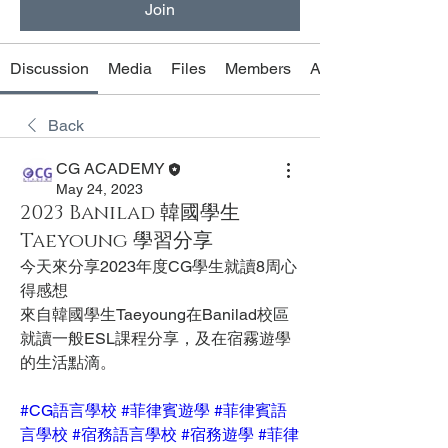
Join
Discussion
Media
Files
Members
About
Back
CG ACADEMY
May 24, 2023
2023 Banilad 韓國學生
Taeyoung 學習分享
今天來分享2023年度CG學生就讀8周心
得感想
來自韓國學生Taeyoung在Banilad校區
就讀一般ESL課程分享，及在宿霧遊學
的生活點滴。     
#CG語言學校
#菲律賓遊學
#菲律賓語
言學校
#宿務語言學校
#宿務遊學
#菲律