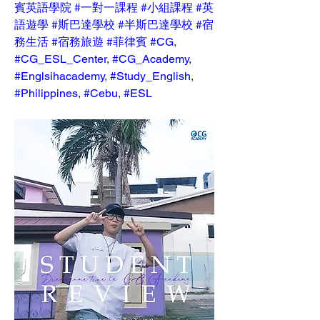
賓英語學院
#一對一課程
#小組課程
#英
語遊學
#斯巴達學校
#半斯巴達學校
#宿
務生活
#宿務旅遊
#菲律賓
#CG
, 
#CG_ESL_Center
, 
#CG_Academy
, 
#Englsihacademy
, 
#Study_English
, 
#Philippines
, 
#Cebu
, 
#ESL