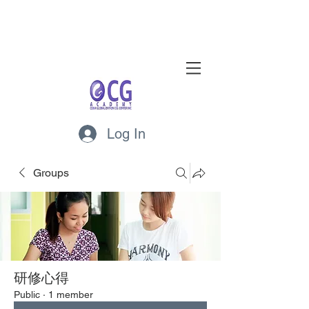
Log In
Groups
研修心得
Public
·
1 member