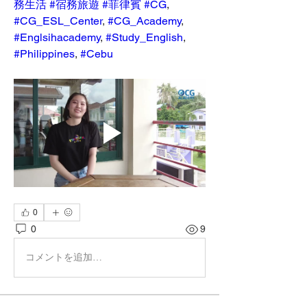
務生活
#宿務旅遊
#菲律賓
#CG
, 
#CG_ESL_Center
, 
#CG_Academy
, 
#Englsihacademy
, 
#Study_English
, 
#Philippines
, 
#Cebu
0
0
9
コメントを追加…