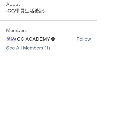
About
-CG學員生活後記-
Members
CG ACADEMY
Follow
See All Members (1)
Social media