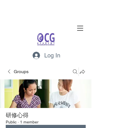
Log In
Groups
研修心得
Public
·
1 member