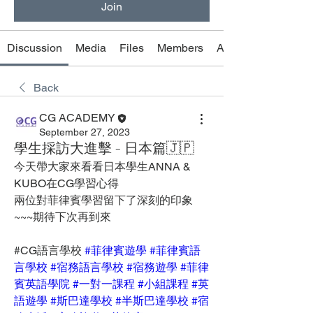
Join
Discussion
Media
Files
Members
About
Back
CG ACADEMY
September 27, 2023
學生採訪大進擊 - 日本篇🇯🇵
今天帶大家來看看日本學生ANNA & 
KUBO在CG學習心得
兩位對菲律賓學習留下了深刻的印象
~~~期待下次再到來
#CG語言學校 
#菲律賓遊學
#菲律賓語
言學校
#宿務語言學校
#宿務遊學
#菲律
賓英語學院
#一對一課程
#小組課程
#英
語遊學
#斯巴達學校
#半斯巴達學校
#宿