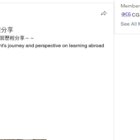
Member
CG
See All 
程分享
學習歷程分享～～
ent’s journey and perspective on learning abroad 