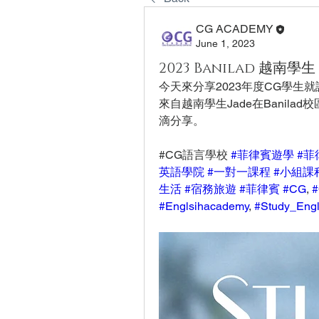
CG ACADEMY
June 1, 2023
2023 Banilad 越南學生
今天來分享2023年度CG學生
來自越南學生Jade在Banila
滴分享。
#CG語言學校 
#菲律賓遊學
#菲
英語學院
#一對一課程
#小組課
生活
#宿務旅遊
#菲律賓
#CG
, 
#
#Englsihacademy
, 
#Study_Engl