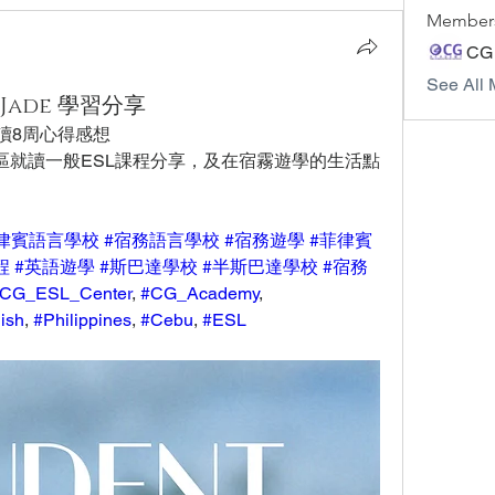
Member
CG
See All 
 Jade 學習分享
就讀8周心得感想
d校區就讀一般ESL課程分享
，及在宿霧遊學的生活點
律賓語言學校
#宿務語言學校
#宿務遊學
#菲律賓
程
#英語遊學
#斯巴達學校
#半斯巴達學校
#宿務
CG_ESL_Center
, 
#CG_Academy
, 
ish
, 
#Philippines
, 
#Cebu
, 
#ESL