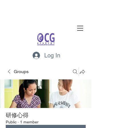
Log In
Groups
研修心得
Public
·
1 member