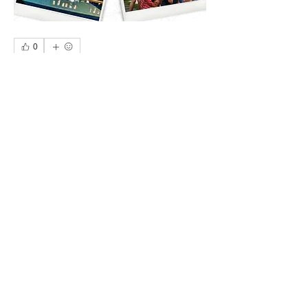
0
0
20
Write a comment...
About
-CG學員生活後記-
Members
CG ACADEMY
Follow
See All Members (1)