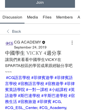
Join
Discussion
Media
Files
Members
About
Back
CG ACADEMY
September 24, 2019
中國學生 VICKY 4週分享
讓我們來看看中國學生VICKY在
SPARTA校區的學習成果跟經驗分享吧
~~~
#CG語言學校
#菲律賓遊學
#菲律賓語
言學校
#宿務語言學校
#宿務遊學
#菲律
賓英語學院
#一對一課程
#小組課程
#英
語遊學
#斯巴達學校
#半斯巴達學校
#宿
務生活
#宿務旅遊
#菲律賓
#CG
, 
#CG_ESL_Center
, 
#CG_Academy
, 