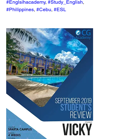
#Englsihacademy
, 
#Study_English
, 
#Philippines
, 
#Cebu
, 
#ESL