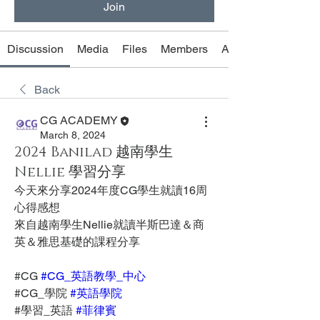
Join
Discussion
Media
Files
Members
About
Back
CG ACADEMY
March 8, 2024
2024 Banilad 越南學生
Nellie 學習分享
今天來分享2024年度CG學生就讀16周
心得感想
來自越南學生Nellie就讀半斯巴達＆商
英＆雅思基礎的課程分享
#CG 
#CG_英語教學_中心
#CG_學院 
#英語學院
#學習_英語 
#菲律賓