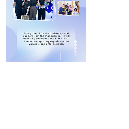
0
0
15
Write a comment...
About
-CG學員生活後記-