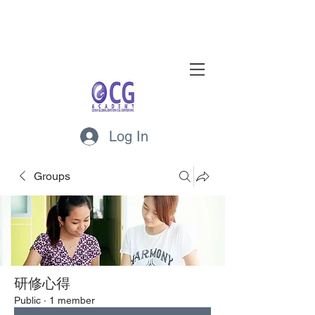
Log In
Groups
研修心得
Public
·
1 member