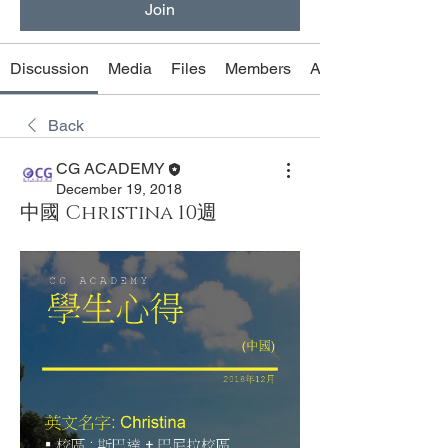
Join
Discussion
Media
Files
Members
About
Back
CG ACADEMY
December 19, 2018
中國 Christina 10週