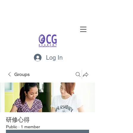
Log In
Groups
研修心得
Public
·
1 member