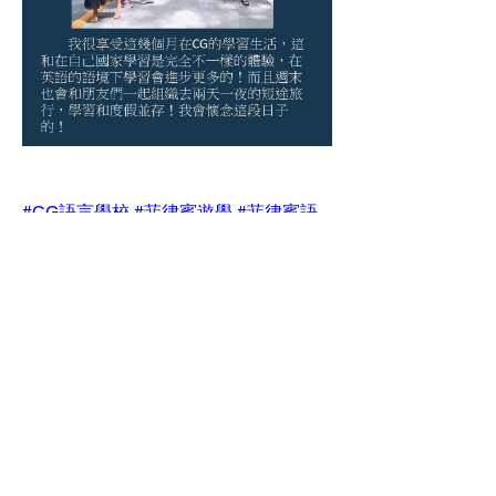
#CG語言學校
#菲律賓遊學
#菲律賓語
言學校
#宿務語言學校
#宿務遊學
#菲律
賓英語學院
#準備勞務旅遊
#一對一課
程
#小組課程
#英語遊學
#斯巴達學校
#
半斯巴達學校
#宿務生活
#宿務旅遊
#菲
律賓
#CG
, 
#CG_ESL_Center
, 
#CG_Academy
, 
#Englsihacademy
, 
#Study_English
, 
#Philippines
, 
#Cebu
, 
#ESL
0
0
25