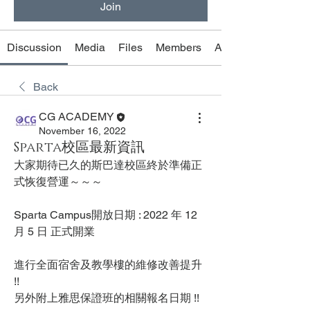
Join
Discussion
Media
Files
Members
About
Back
CG ACADEMY
November 16, 2022
Sparta校區最新資訊
大家期待已久的斯巴達校區終於準備正
式恢復營運～～～
Sparta Campus開放日期 : 2022 年 12 
月 5 日 正式開業
進行全面宿舍及教學樓的維修改善提升 
!! 
另外附上雅思保證班的相關報名日期 !!