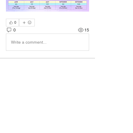
0
0
15
Write a comment...
About
-CG重點消息-
Members
CG ACADEMY
Follow
See All Members (1)