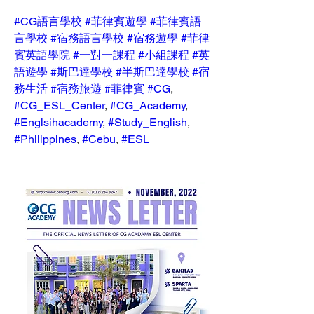
#CG語言學校
#菲律賓遊學
#菲律賓語
言學校
#宿務語言學校
#宿務遊學
#菲律
賓英語學院
#一對一課程
#小組課程
#英
語遊學
#斯巴達學校
#半斯巴達學校
#宿
務生活
#宿務旅遊
#菲律賓
#CG
, 
#CG_ESL_Center
, 
#CG_Academy
, 
#Englsihacademy
, 
#Study_English
, 
#Philippines
, 
#Cebu
, 
#ESL