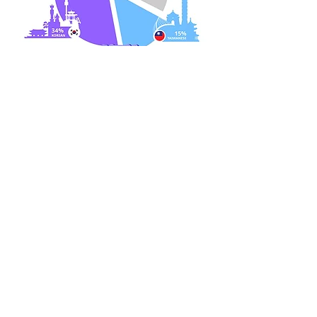
0
0
8
Write a comment...
About
-CG重點消息-