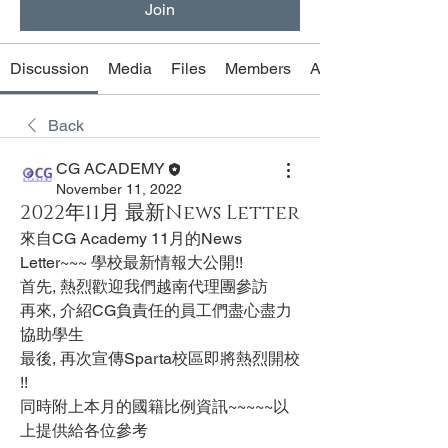
Join
Discussion
Media
Files
Members
About
Back
CG ACADEMY
November 11, 2022
2022年11月 最新News Letter
來自CG Academy 11月的News 
Letter~~~ 學校最新情報大公開!!      
首先, 熱烈歡迎我們越南代理團參訪
再來, 介紹CG負責任的員工們盡心盡力
協助學生
最後, 再次宣傳Sparta校區即將熱烈開校 
!!
同時附上本月的國籍比例資訊~~~~~以
上提供給各位參考  