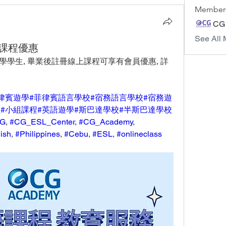
Member
CG
See All 
上課程優惠
下遊學學生, 畢業後註冊線上課程可享有會員優惠, 詳
律賓遊學
#菲律賓語言學校
#宿務語言學校
#宿務遊
程
#小組課程
#英語遊學
#斯巴達學校
#半斯巴達學校
G
, 
#CG_ESL_Center
, 
#CG_Academy
, 
ish
, 
#Philippines
, 
#Cebu
, 
#ESL
, 
#onlineclass