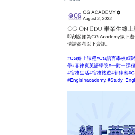
CG ACADEMY
August 2, 2022
CG On Edu 畢業生線
即刻起如為CG Academy線
情請參考以下資訊。
#CG線上課程
#CG語言學校
#菲
學
#菲律賓英語學院
#一對一課
#宿務生活
#宿務旅遊
#菲律賓
#C
#Englsihacademy
, 
#Study_Engl