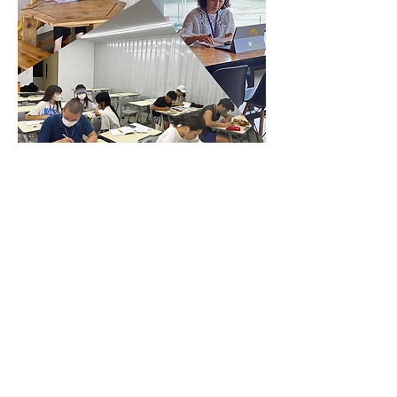
0
0
7
Write a comment...
About
-CG重點消息-
Members