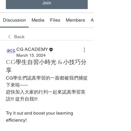
Join
Discussion
Media
Files
Members
About
Back
CG ACADEMY
March 15, 2024
CG學生自習小時光 & 小技巧分
享
CG學生們認真學習的一面都被我們捕捉
下來啦~~~
趕快加入大家的行列一起來認真學習英
語!!! 提升自我!!!
Try it out and boost your learning 
efficiency!