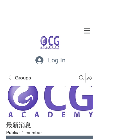
Log In
Groups
最新消息
Public
·
1 member