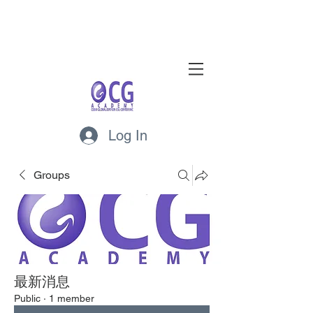
Log In
Groups
最新消息
Public
·
1 member