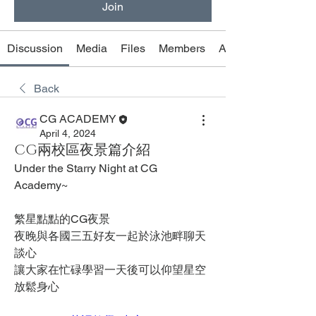
Join
Discussion
Media
Files
Members
About
Back
CG ACADEMY
April 4, 2024
CG兩校區夜景篇介紹
Under the Starry Night at CG 
Academy~
繁星點點的CG夜景
夜晚與各國三五好友一起於泳池畔聊天
談心
讓大家在忙碌學習一天後可以仰望星空
放鬆身心