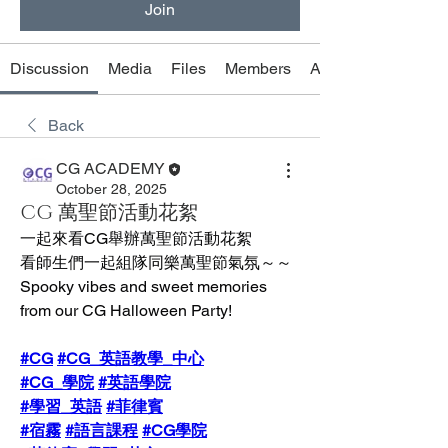
Join
Discussion
Media
Files
Members
About
Back
CG ACADEMY
October 28, 2025
CG 萬聖節活動花絮
一起來看CG舉辦萬聖節活動花絮
看師生們一起組隊同樂萬聖節氣氛～～
Spooky vibes and sweet memories 
from our CG Halloween Party!
#CG
#CG_英語教學_中心
#CG_學院
#英語學院
#學習_英語
#菲律賓
#宿霧
#語言課程
#CG學院