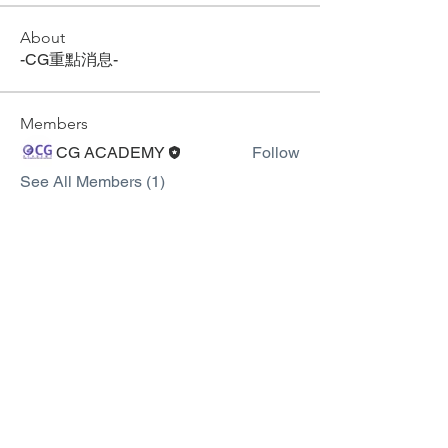
About
-CG重點消息-
Members
CG ACADEMY
Follow
See All Members (1)