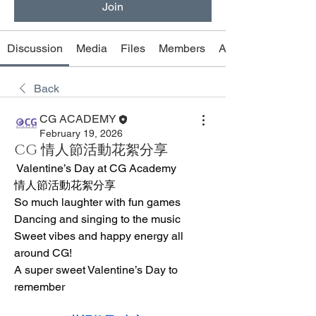
Join
Discussion
Media
Files
Members
About
Back
CG ACADEMY
February 19, 2026
CG 情人節活動花絮分享
 Valentine’s Day at CG Academy
情人節活動花絮分享
So much laughter with fun games
Dancing and singing to the music
Sweet vibes and happy energy all 
around CG!
A super sweet Valentine’s Day to 
remember