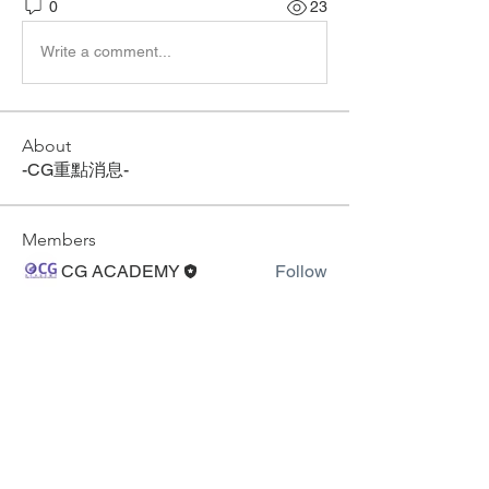
0
23
Write a comment...
About
-CG重點消息-
Members
CG ACADEMY
Follow
See All Members (1)