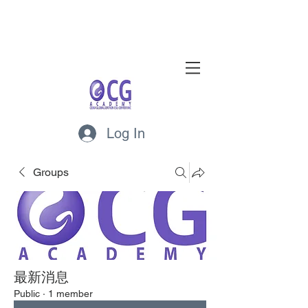
Log In
Groups
最新消息
Public
·
1 member