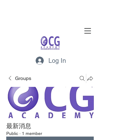
Log In
Groups
最新消息
Public
·
1 member