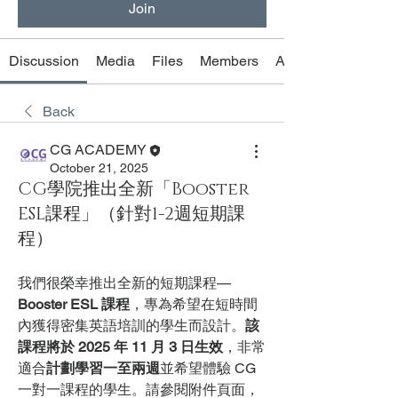
Join
Discussion
Media
Files
Members
About
Back
CG ACADEMY
October 21, 2025
CG學院推出全新「Booster
ESL課程」（針對1-2週短期課
程）
我們很榮幸推出全新的短期課程—
Booster ESL 課程
，專為希望在短時間
內獲得密集英語培訓的學生而設計。
該
課程將於 2025 年 11 月 3 日生效
，非常
適合
計劃學習一至兩週
並希望體驗 CG 
一對一課程的學生。請參閱附件頁面，