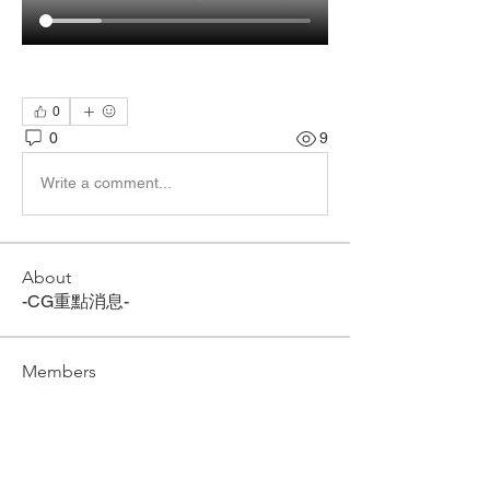
0
0
9
Write a comment...
About
-CG重點消息-
Members
CG ACADEMY
Follow
See All Members (1)