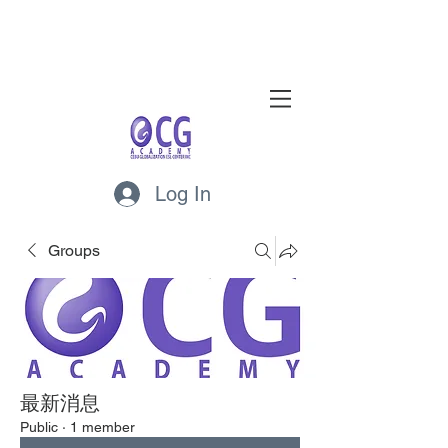
Log In
Groups
最新消息
Public
·
1 member