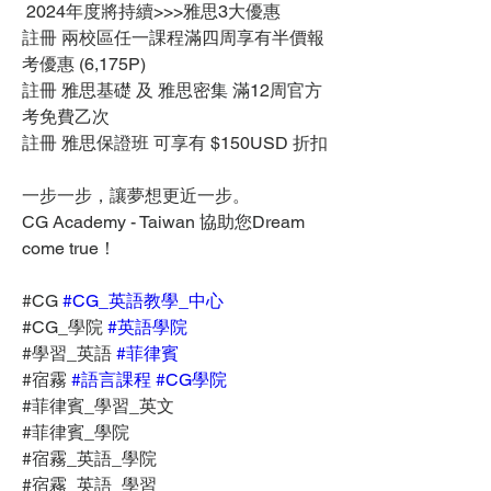
 2024年度將持續>>>雅思3大優惠
註冊 兩校區任一課程滿四周享有半價報
考優惠 (6,175P)
註冊 雅思基礎 及 雅思密集 滿12周官方
考免費乙次
註冊 雅思保證班 可享有 $150USD 折扣
一步一步，讓夢想更近一步。
CG Academy - Taiwan 協助您Dream 
come true！
#CG 
#CG_英語教學_中心
#CG_學院 
#英語學院
#學習_英語 
#菲律賓
#宿霧 
#語言課程
#CG學院
#菲律賓_學習_英文
#菲律賓_學院
#宿霧_英語_學院
#宿霧_英語_學習