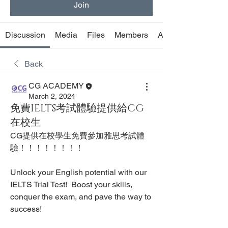
Join
Discussion
Media
Files
Members
About
Back
CG ACADEMY
March 2, 2024
免費IELTS考試體驗提供給CG
在校生
CG提供在校學生免費參加雅思考試體
驗！！！！！！！！
Unlock your English potential with our 
IELTS Trial Test!  Boost your skills, 
conquer the exam, and pave the way to 
success!