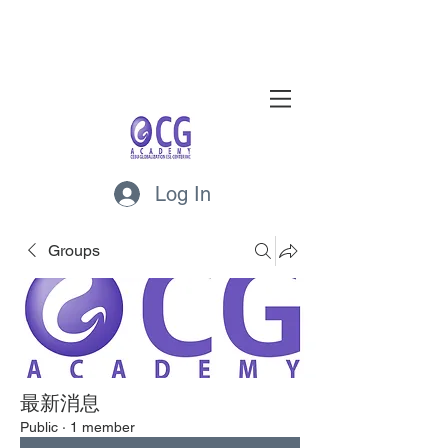
Log In
Groups
最新消息
Public
·
1 member