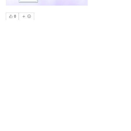
0
0
10
Write a comment...
About
-CG重點消息-
Members
CG ACADEMY
Follow
See All Members (1)