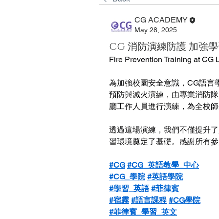
CG ACADEMY
May 28, 2025
CG 消防演練防護 加強
Fire Prevention Training at C
為加強校園安全意識，CG語言學校 
預防與滅火演練，由專業消防隊
廳工作人員進行演練，為全校師
透過這場演練，我們不僅提升了
習環境奠定了基礎。感謝所有參
#CG
#CG_英語教學_中心
#CG_學院
#英語學院
#學習_英語
#菲律賓
#宿霧
#語言課程
#CG學院
#菲律賓_學習_英文