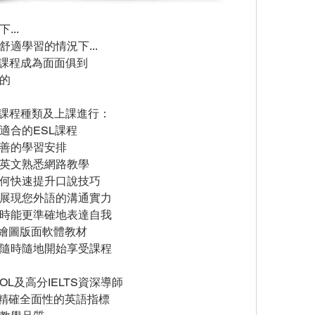
..
適學習的情況下...
u課程成為面面俱到
的
du課程種類及上課進行：
適合的ESL課程
善的學習安排
英文熟悉網路教學
何快速提升口說技巧
展現您外語的溝通實力
時能更準確地表達自我
及繪圖版面軟體教材
隨時隨地開始享受課程
L及高分IELTS資深導師
更精確全面性的英語指標