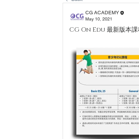
CG ACADEMY
May 10, 2021
CG On Edu 最新版本