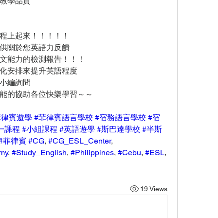
教學品質
程上起來！！！！！
供關於您英語力反饋
文能力的檢測報告！！！
化安排來提升英語程度
小編詢問
能的協助各位快樂學習～～
菲律賓遊學
#菲律賓語言學校
#宿務語言學校
#宿
一課程
#小組課程
#英語遊學
#斯巴達學校
#半斯
#菲律賓
#CG
, 
#CG_ESL_Center
, 
my
, 
#Study_English
, 
#Philippines
, 
#Cebu
, 
#ESL
, 
19 Views