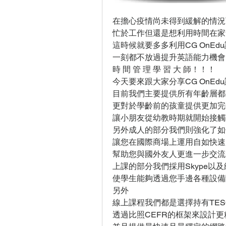
在擔心疫情尚未得到緩解的情況下.
忙於工作但還是想利用時間在家舒
這時候就要多多利用CG OnEd
一刻都不放過提升英語能力機會
時 間 管 理 學 習 大 師！！！
今天要來跟大家分享CG OnE
目前我們主要提供所有年齡層都
更對於學齡前的孩童提供更加完
讓小朋友從幼教時期就開始接觸
另外成人的部分我們則強化了如
讓您在國際商場上運用自如快速
幫助您與國外友人更進一步交流
上課的部分我們採用Skype以
使學生能夠透過您手邊各種設備
另外
線上課程我們都是選擇持有TESO
透過比照CEFR的框架來設計