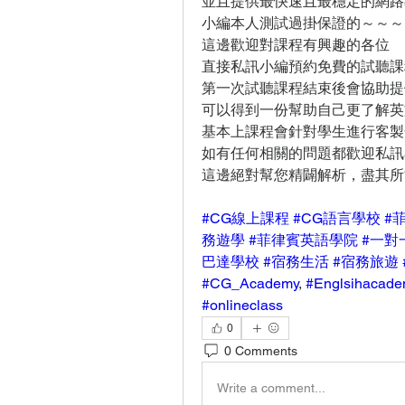
並且提供最快速且最穩定的網路
小編本人測試過掛保證的～～～
這邊歡迎對課程有興趣的各位
直接私訊小編預約免費的試聽課
第一次試聽課程結束後會協助提
可以得到一份幫助自己更了解英
基本上課程會針對學生進行客製
如有任何相關的問題都歡迎私訊
這邊絕對幫您精闢解析，盡其所
#CG線上課程
#CG語言學校
#
務遊學
#菲律賓英語學院
#一對
巴達學校
#宿務生活
#宿務旅遊
#CG_Academy
, 
#Englsihacade
#onlineclass
0
0 Comments
Write a comment...