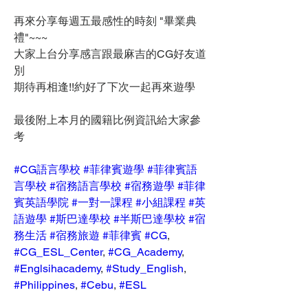
再來分享每週五最感性的時刻 "畢業典
禮"~~~
大家上台分享感言跟最麻吉的CG好友道
別
期待再相逢!!約好了下次一起再來遊學
最後附上本月的國籍比例資訊給大家參
考
#CG語言學校
#菲律賓遊學
#菲律賓語
言學校
#宿務語言學校
#宿務遊學
#菲律
賓英語學院
#一對一課程
#小組課程
#英
語遊學
#斯巴達學校
#半斯巴達學校
#宿
務生活
#宿務旅遊
#菲律賓
#CG
, 
#CG_ESL_Center
, 
#CG_Academy
, 
#Englsihacademy
, 
#Study_English
, 
#Philippines
, 
#Cebu
, 
#ESL