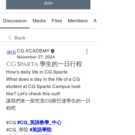
Join
Discussion
Media
Files
Members
About
Back
CG ACADEMY
November 27, 2024
CG Sparta 學生的一日行程
How's daily life in CG Sparta
What does a day in the life of a CG 
student at CG Sparta Campus look 
like? Let's check this out!!
讓我們來一探究竟CG斯巴達學生的一日
程吧
#CG 
#CG_英語教學_中心
#CG_學院 
#英語學院