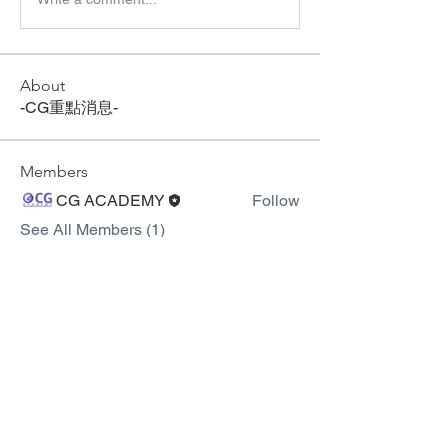
About
-CG重點消息-
Members
CG ACADEMY
Follow
See All Members (1)