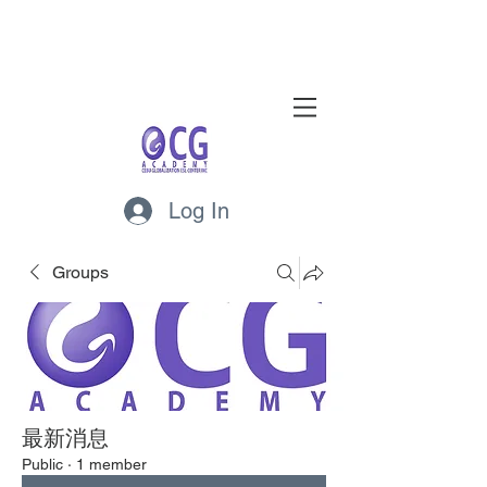
Log In
Groups
最新消息
Public
·
1 member