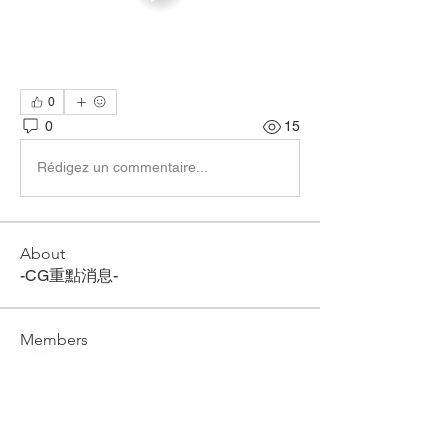
0
0
15
Rédigez un commentaire...
About
-CG重點消息-
Members
CG ACADEMY
Follow
See All Members (1)