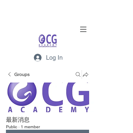
Log In
Groups
最新消息
Public
·
1 member